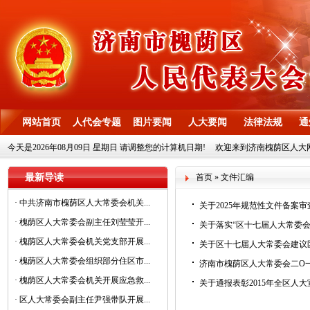
网站首页
人代会专题
图片要闻
人大要闻
法律法规
通
今天是
2026年08月09日 星期日 请调整您的计算机日期!
欢迎来到济南槐荫区人大
最新导读
首页
»
文件汇编
·
中共济南市槐荫区人大常委会机关...
关于2025年规范性文件备案
·
槐荫区人大常委会副主任刘莹莹开...
关于落实“区十七届人大常委
·
槐荫区人大常委会机关党支部开展...
关于区十七届人大常委会建议
·
槐荫区人大常委会组织部分住区市...
济南市槐荫区人大常委会二O
·
槐荫区人大常委会机关开展应急救...
关于通报表彰2015年全区人
·
区人大常委会副主任尹强带队开展...